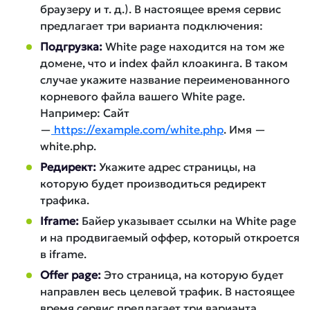
браузеру и т. д.). В настоящее время сервис
предлагает три варианта подключения:
Подгрузка:
White page находится на том же
домене, что и index файл клоакинга. В таком
случае укажите название переименованного
корневого файла вашего White page.
Например: Сайт
—
https://example.com/white.php
. Имя —
white.php.
Редирект:
Укажите адрес страницы, на
которую будет производиться редирект
трафика.
Iframe:
Байер указывает ссылки на White page
и на продвигаемый оффер, который откроется
в iframe.
Offer page:
Это страница, на которую будет
направлен весь целевой трафик. В настоящее
время сервис предлагает три варианта