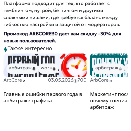
Платформа подходит для тех, кто работает с
гемблингом, нутрой, беттингом и другими
сложными нишами, где требуется баланс между
гибкостью настройки и защитой от модераторов.
Промокод ARBCORE30 даст вам скидку –30% для
новых пользователей.
Также интересно
арбитраж
work
арбитраж
w
ArbCore
03.05.2026
700
ArbCore
Главные ошибки первого года в
Маркетинг посл
арбитраже трафика
почему специали
арбитраж