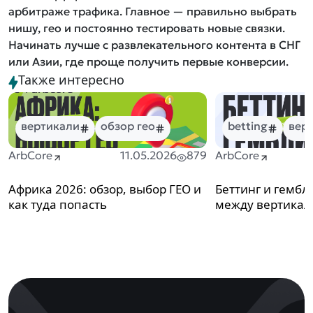
арбитраже трафика. Главное — правильно выбрать
нишу, гео и постоянно тестировать новые связки.
Начинать лучше с развлекательного контента в СНГ
или Азии, где проще получить первые конверсии.
Также интересно
вертикали
обзор гео
betting
вер
ArbCore
11.05.2026
879
ArbCore
Африка 2026: обзор, выбор ГЕО и
Беттинг и гембл
как туда попасть
между вертика