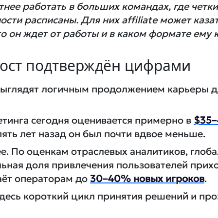
нее работать в больших командах, где четки
сти расписаны. Для них affiliate может казать
его он ждет от работы и в каком формате ему
: рост подтверждён цифрами
g выглядят логичным продолжением карьеры дл
кетинга сегодня оценивается примерно в
$35–
ять лет назад он был почти вдвое меньше.
е. По оценкам отраслевых аналитиков, глоб
ельная доля привлечения пользователей прих
даёт операторам до
30–40% новых игроков
.
десь короткий цикл принятия решений и про