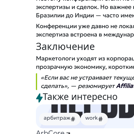
экспертизы и сделок. Но важнее
Бразилии до Индии — часто име
Конференции уже давно не локал
экспертиза встроена в междуна
Заключение
Маркетологи уходят из корпораций
прозрачную экономику, коротки
«Если вас не устраивает текущ
сделать», — резюмирует
Affili
Также интересно
арбитраж
work
ArbCore