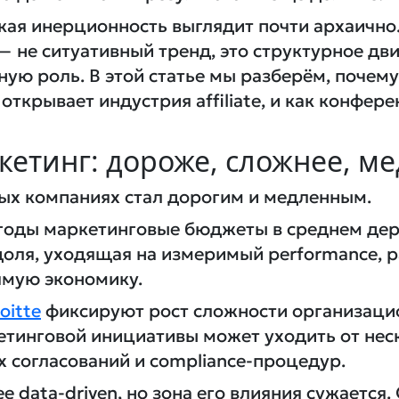
ая инерционность выглядит почти архаично.
g — не ситуативный тренд, это структурное д
ную роль. В этой статье мы разберём, почему
открывает индустрия affiliate, и как конфер
етинг: дороже, сложнее, м
ных компаниях стал дорогим и медленным.
е годы маркетинговые бюджеты в среднем дер
доля, уходящая на измеримый performance, р
ямую экономику.
oitte
фиксируют рост сложности организаци
етинговой инициативы может уходить от нес
 согласований и compliance-процедур.
 data-driven, но зона его влияния сужается. 