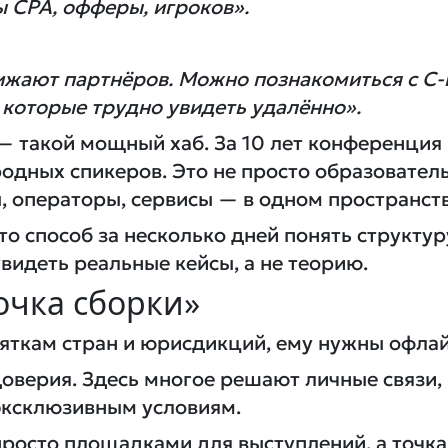
ы CPA, офферы, игроков».
жают партнёров. Можно познакомиться с C-l
, которые трудно увидеть удалённо».
— такой мощный хаб. За 10 лет конференция
одных спикеров. Это не просто образовател
 операторы, сервисы — в одном пространств
о способ за несколько дней понять структур
идеть реальные кейсы, а не теорию.
очка сборки»
яткам стран и юрисдикций, ему нужны офлай
 доверия. Здесь многое решают личные связи
эксклюзивным условиям.
просто площадками для выступлений, а точк