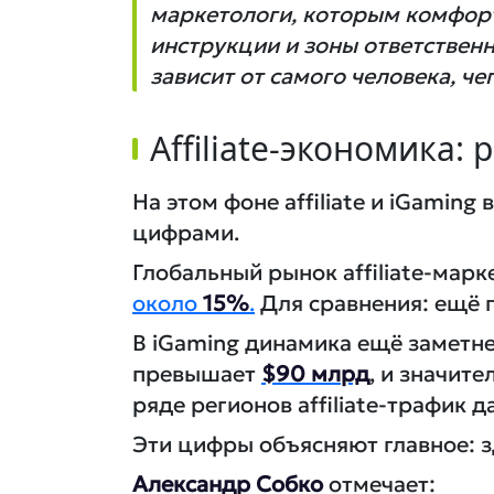
маркетологи, которым комфорт
инструкции и зоны ответственно
зависит от самого человека, ч
Affiliate-экономика
На этом фоне affiliate и iGamin
цифрами.
Глобальный рынок affiliate-мар
около
15%
.
Для сравнения: ещё п
В iGaming динамика ещё заметне
превышает
$90 млрд
, и значит
ряде регионов affiliate-трафик 
Эти цифры объясняют главное: з
Александр Собко
отмечает: