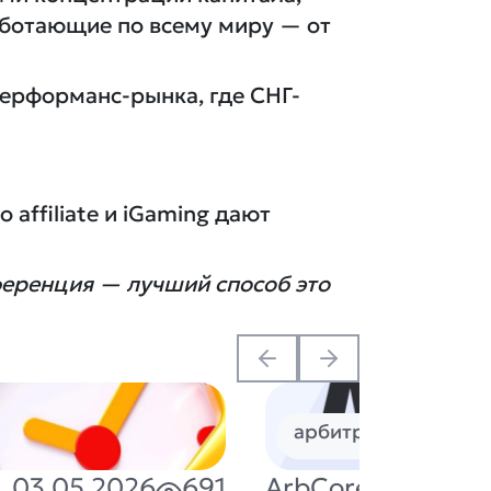
работающие по всему миру — от
перформанс-рынка, где СНГ-
 affiliate и iGaming дают
нференция — лучший способ это
арбитраж
пар
03.05.2026
691
ArbCore