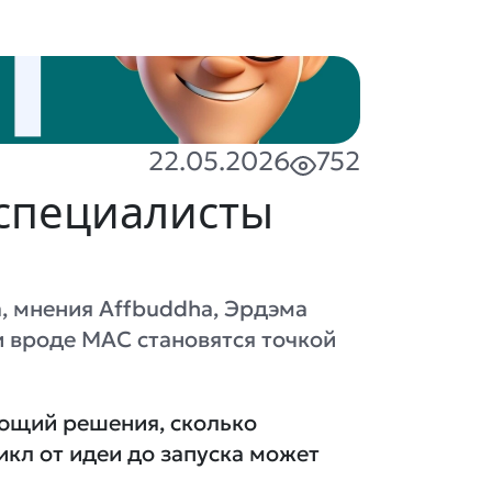
22.05.2026
752
 специалисты
а, мнения Affbuddha, Эрдэма
 вроде MAC становятся точкой
ающий решения, сколько
икл от идеи до запуска может