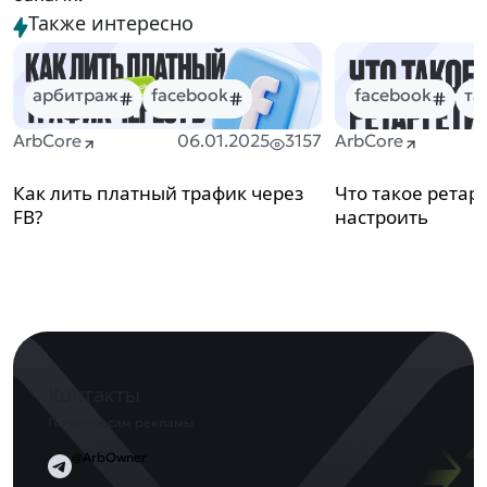
Также интересно
арбитраж
facebook
facebook
та
ArbCore
06.01.2025
3157
ArbCore
Как лить платный трафик через
Что такое ретарг
FB?
настроить
Контакты
По вопросам рекламы
@ArbOwner