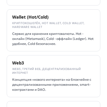
Wallet (Hot/Cold)
КРИПТОКОШЕЛЁК, HOT WALLET, COLD WALLET,
HARDWARE WALLET
Сервис для хранения криптовалюты. Hot -
онлайн (Metamask), Cold - оффлайн (Ledger). Hot
удобнее, Cold безопаснее.
Web3
WEB3, ТРЕТИЙ ВЕБ, ДЕЦЕНТРАЛИЗОВАННЫЙ
ИНТЕРНЕТ
Концепция «нового интернета» на блокчейне с
децентрализованными приложениями, smart-
контрактами и DAO.