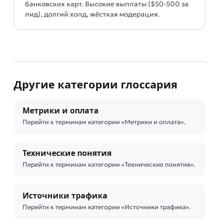
банковских карт. Высокие выплаты ($50-500 за
лид), долгий холд, жёсткая модерация.
Другие категории глоссария
Метрики и оплата
Перейти к терминам категории «Метрики и оплата».
Технические понятия
Перейти к терминам категории «Технические понятия».
Источники трафика
Перейти к терминам категории «Источники трафика».