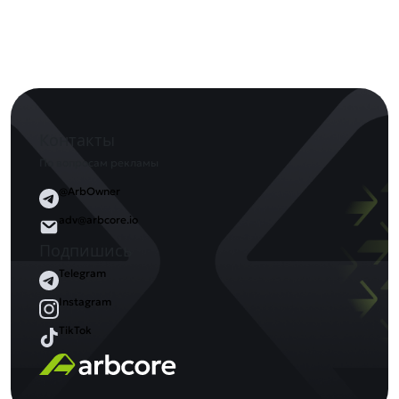
Контакты
По вопросам рекламы
@ArbOwner
adv@arbcore.io
Подпишись
Telegram
Instagram
TikTok