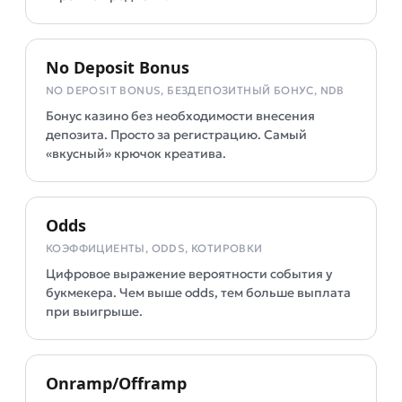
No Deposit Bonus
NO DEPOSIT BONUS, БЕЗДЕПОЗИТНЫЙ БОНУС, NDB
Бонус казино без необходимости внесения
депозита. Просто за регистрацию. Самый
«вкусный» крючок креатива.
Odds
КОЭФФИЦИЕНТЫ, ODDS, КОТИРОВКИ
Цифровое выражение вероятности события у
букмекера. Чем выше odds, тем больше выплата
при выигрыше.
Onramp/Offramp