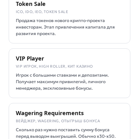
Token Sale
ICO, IDO, IEO, TOKEN SALE
Продажа токенов нового крипто-проекта
инвесторам. Этап привлечения капитала для
развития проекта.
VIP Player
VIP ИГРОК, HIGH ROLLER, КИТ КАЗИНО
Игрок с большими ставками и депозитами.
Получает максимум привилегий, личного
менеджера, эксклюзивные бонусы.
Wagering Requirements
ВЕЙДЖЕР, WAGERING, ОТЫГРЫШ БОНУСА
Сколько раз нужно поставить сумму бонуса
перед выводом выигрышей. Обычно x30-x50.