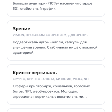
Большая аудитория (10%+ населения старше
50), стабильный трафик.
Зрение
VISION, ПРОБЛЕМЫ СО ЗРЕНИЕМ, ДЛЯ ЗРЕНИЯ
Подвертикаль нутры - капли, капсулы для
улучшения зрения. Стабильная ниша с пожилой
аудиторией.
Крипто-вертикаль
CRYPTO, КРИПТОВАЛЮТА, БИТКОИН, WEB3, NFT
Офферы криптобирж, кошельков, торговых
ботов, NFT, web3-проектов. Молодая,
агрессивная вертикаль с волатильными
ставками.