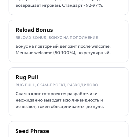
возвращает игрокам. Стандарт - 92-97%.
Reload Bonus
RELOAD BONUS, БОНУС НА ПОПОЛНЕНИЕ
Бонус на повторный депозит после welcome.
Меньше welcome (50-100%), но регулярный.
Rug Pull
RUG PULL, СКАМ-ПРОЕКТ, РАЗВОДИЛОВО
Скам в крипто-проекте: разработчики
неожиданно выводят всю ликвидность и
исчезают, токен обесценивается до нуля.
Seed Phrase