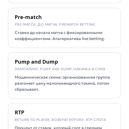
Pre-match
PRE-MATCH, ДО МАТЧА, PREMATCH BETTING
Ставки до начала матча с фиксированными
коэффициентами. Альтернатива live betting.
Pump and Dump
ПАМПИЛИНГ, PUMP AND DUMP, НАКАЧКА И СЛИВ
Мошенническая схема: организованная группа
разгоняет цену малоликвидного токена, потом
сбрасывает.
RTP
RETURN TO PLAYER, ВОЗВРАТ ИГРОКУ, RTP СЛОТА
Процент от ставок, который слот в среднем