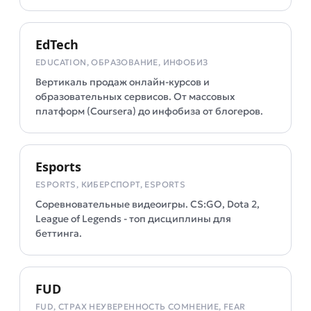
EdTech
EDUCATION, ОБРАЗОВАНИЕ, ИНФОБИЗ
Вертикаль продаж онлайн-курсов и
образовательных сервисов. От массовых
платформ (Coursera) до инфобиза от блогеров.
Esports
ESPORTS, КИБЕРСПОРТ, ESPORTS
Соревновательные видеоигры. CS:GO, Dota 2,
League of Legends - топ дисциплины для
беттинга.
FUD
FUD, СТРАХ НЕУВЕРЕННОСТЬ СОМНЕНИЕ, FEAR