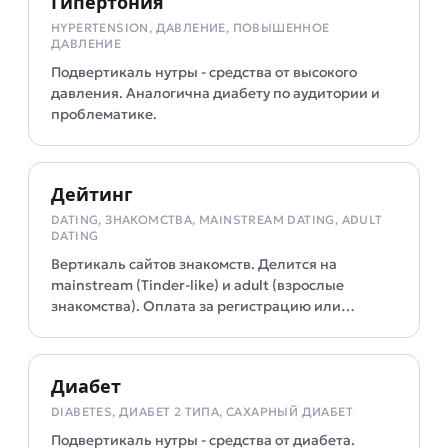
Гипертония
HYPERTENSION, ДАВЛЕНИЕ, ПОВЫШЕННОЕ
ДАВЛЕНИЕ
Подвертикаль нутры - средства от высокого
давления. Аналогична диабету по аудитории и
проблематике.
Дейтинг
DATING, ЗНАКОМСТВА, MAINSTREAM DATING, ADULT
DATING
Вертикаль сайтов знакомств. Делится на
mainstream (Tinder-like) и adult (взрослые
знакомства). Оплата за регистрацию или
подписку.
Диабет
DIABETES, ДИАБЕТ 2 ТИПА, САХАРНЫЙ ДИАБЕТ
Подвертикаль нутры - средства от диабета.