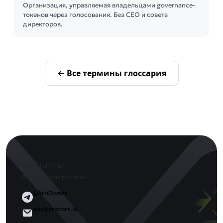
Организация, управляемая владельцами governance-
токенов через голосования. Без CEO и совета
директоров.
← Все термины глоссария
Контакты
По вопросам рекламы
@ArbOwner
adv@arbcore.io