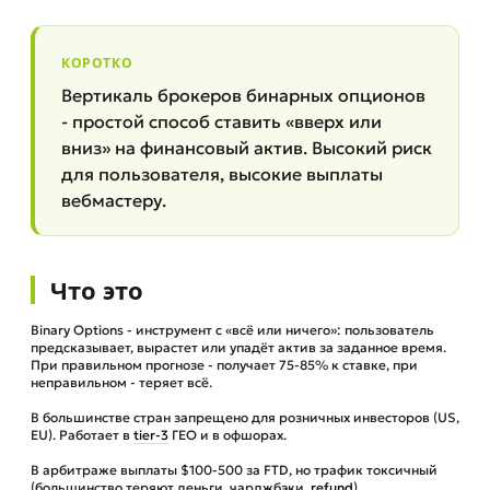
КОРОТКО
Вертикаль брокеров бинарных опционов
- простой способ ставить «вверх или
вниз» на финансовый актив. Высокий риск
для пользователя, высокие выплаты
вебмастеру.
Что это
Binary Options - инструмент с «всё или ничего»: пользователь
предсказывает, вырастет или упадёт актив за заданное время.
При правильном прогнозе - получает 75-85% к ставке, при
неправильном - теряет всё.
В большинстве стран запрещено для розничных инвесторов (US,
EU). Работает в
tier-3
ГЕО и в офшорах.
В арбитраже выплаты $100-500 за FTD, но трафик токсичный
(большинство теряют деньги, чарджбэки,
refund
).