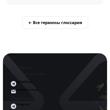
← Все термины глоссария
Контакты
По вопросам рекламы
@ArbOwner
adv@arbcore.io
Подпишись
Telegram