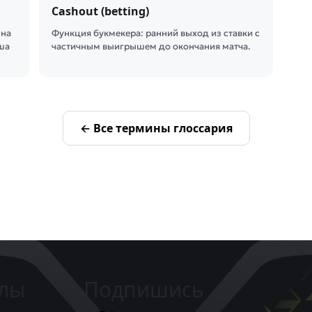
Cashout (betting)
 на
Функция букмекера: ранний выход из ставки с
ша
частичным выигрышем до окончания матча.
← Все термины глоссария
елы
Подпишись