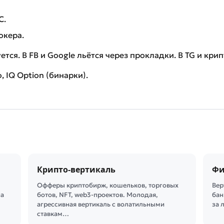
C.
окера.
тся. В FB и Google льётся через прокладки. В TG и кри
, IQ Option (бинарки).
Крипто-вертикаль
Фи
Офферы криптобирж, кошельков, торговых
Вер
на
ботов, NFT, web3-проектов. Молодая,
бан
агрессивная вертикаль с волатильными
за 
ставкам…