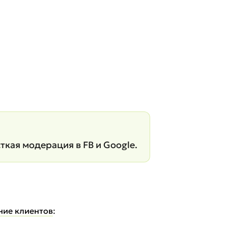
кая модерация в FB и Google.
ние клиентов
: