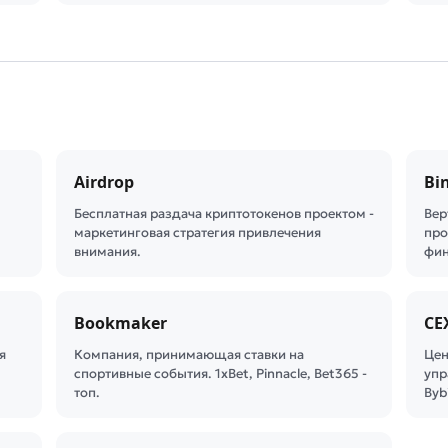
Airdrop
Bi
Бесплатная раздача криптотокенов проектом -
Вер
маркетинговая стратегия привлечения
про
внимания.
фин
Bookmaker
CE
я
Компания, принимающая ставки на
Цен
спортивные события. 1xBet, Pinnacle, Bet365 -
упр
топ.
Byb