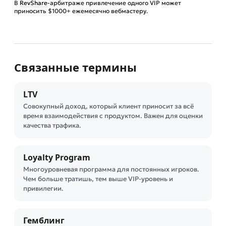
В
RevShare
-арбитраже привлечение одного VIP может
приносить $1000+ ежемесячно вебмастеру.
Связанные термины
LTV
Совокупный доход, который клиент приносит за всё
время взаимодействия с продуктом. Важен для оценки
качества трафика.
Loyalty Program
Многоуровневая программа для постоянных игроков.
Чем больше тратишь, тем выше VIP-уровень и
привилегии.
Гемблинг