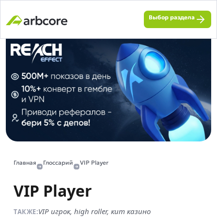
Выбор раздела
Главная
Глоссарий
VIP Player
VIP Player
VIP игрок, high roller, кит казино
ТАКЖЕ: