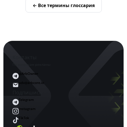
← Все термины глоссария
Контакты
По вопросам рекламы
@ArbOwner
adv@arbcore.io
Подпишись
Telegram
Instagram
TikTok