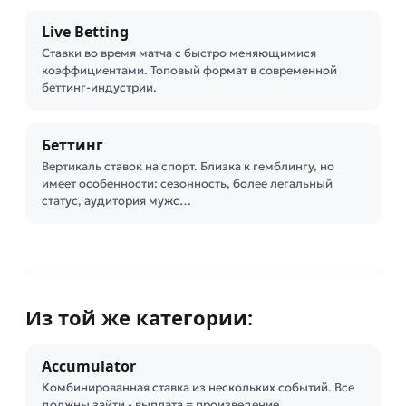
Live Betting
Ставки во время матча с быстро меняющимися
коэффициентами. Топовый формат в современной
беттинг-индустрии.
Беттинг
Вертикаль ставок на спорт. Близка к гемблингу, но
имеет особенности: сезонность, более легальный
статус, аудитория мужс…
Из той же категории:
Accumulator
Комбинированная ставка из нескольких событий. Все
должны зайти - выплата = произведение