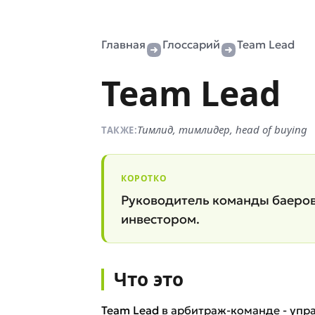
Главная
Глоссарий
Team Lead
Team Lead
Тимлид, тимлидер, head of buying
ТАКЖЕ:
КОРОТКО
Руководитель команды баеров.
инвестором.
Что это
Team
Lead
в арбитраж-команде - упр