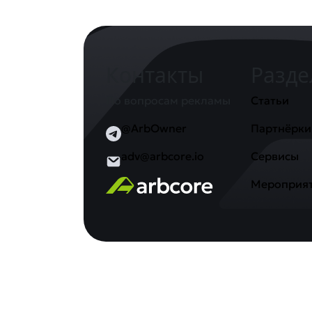
Контакты
Разд
По вопросам рекламы
Статьи
@ArbOwner
Партнёрки
adv@arbcore.io
Сервисы
Мероприя