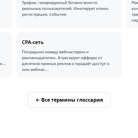
Трафик, генерируемый ботами вместо
Ре
реальных пользователей. Имитирует клики,
ко
регистрации, события.
тр
па
CPA-сеть
Посредник между вебмастером и
рекламодателем. Агрегирует офферы от
тн…
десятков прямых реклов и продаёт доступ к
ним вебмас…
← Все термины глоссария