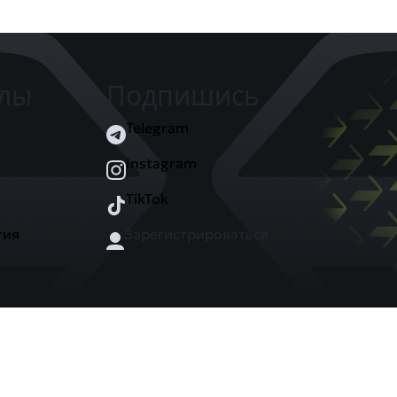
елы
Подпишись
Telegram
Instagram
TikTok
тия
Зарегистрироваться