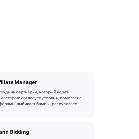
filiate Manager
трудник партнёрки, который ведёт
мастеров: согласует условия, помогает с
ферами, выбивает бампы, разруливает
о…
and Bidding