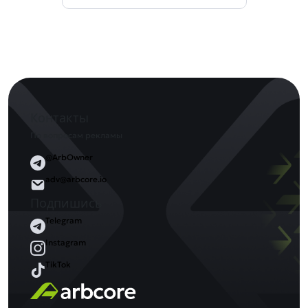
Контакты
По вопросам рекламы
@ArbOwner
adv@arbcore.io
Подпишись
Telegram
Instagram
TikTok