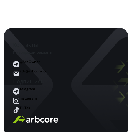
Контакты
По вопросам рекламы
@ArbOwner
adv@arbcore.io
Подпишись
Telegram
Instagram
TikTok