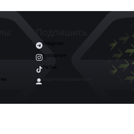
елы
Подпишись
Telegram
Instagram
TikTok
тия
Зарегистрироваться