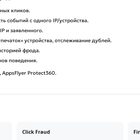
ных кликов.
ть событий с одного IP/устройства.
IP и заявленного.
печаток» устройства, отслеживание дублей.
 историей фрода.
нов поведения.
, AppsFlyer Protect360.
Click Fraud
Fi