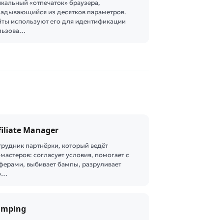
икальный «отпечаток» браузера,
ладывающийся из десятков параметров.
йты используют его для идентификации
льзова…
filiate Manager
трудник партнёрки, который ведёт
мастеров: согласует условия, помогает с
ферами, выбивает бампы, разруливает
о…
umping