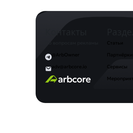
Контакты
Разд
По вопросам рекламы
Статьи
@ArbOwner
Партнёрки
adv@arbcore.io
Сервисы
Мероприя