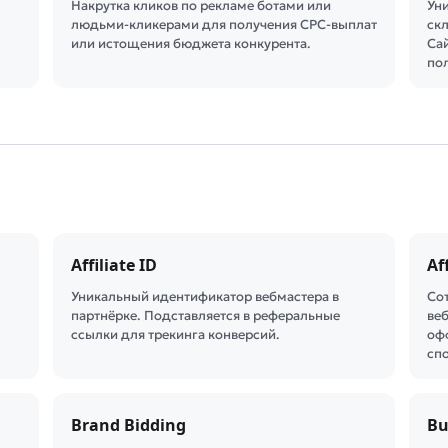
Накрутка кликов по рекламе ботами или
Ун
людьми-кликерами для получения CPC-выплат
ск
или истощения бюджета конкурента.
Са
по
Affiliate ID
Af
Уникальный идентификатор вебмастера в
Со
партнёрке. Подставляется в реферальные
веб
ссылки для трекинга конверсий.
оф
сп
Brand Bidding
B