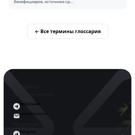
бенефициаров, источника ср…
← Все термины глоссария
Контакты
По вопросам рекламы
@ArbOwner
adv@arbcore.io
Подпишись
Telegram