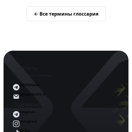
← Все термины глоссария
Контакты
По вопросам рекламы
@ArbOwner
adv@arbcore.io
Подпишись
Telegram
Instagram
TikTok