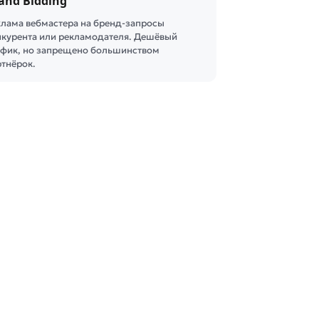
and Bidding
клама вебмастера на бренд-запросы
нкурента или рекламодателя. Дешёвый
афик, но запрещено большинством
ртнёрок.