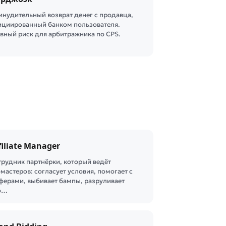
инудительный возврат денег с продавца,
ициированный банком пользователя.
авный риск для арбитражника по CPS.
filiate Manager
трудник партнёрки, который ведёт
мастеров: согласует условия, помогает с
ферами, выбивает бампы, разруливает
о…