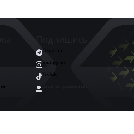
елы
Подпишись
Telegram
Instagram
TikTok
тия
Зарегистрироваться