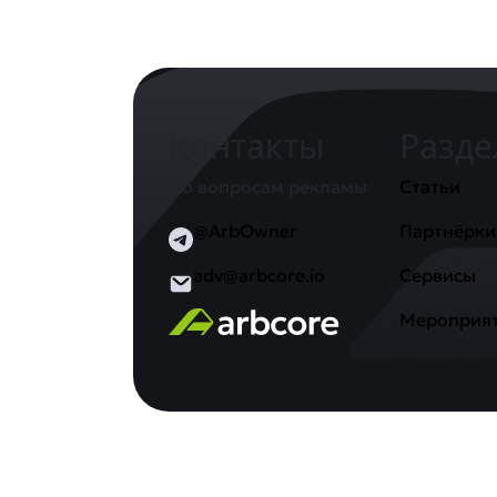
Контакты
Разд
По вопросам рекламы
Статьи
@ArbOwner
Партнёрки
adv@arbcore.io
Сервисы
Мероприя