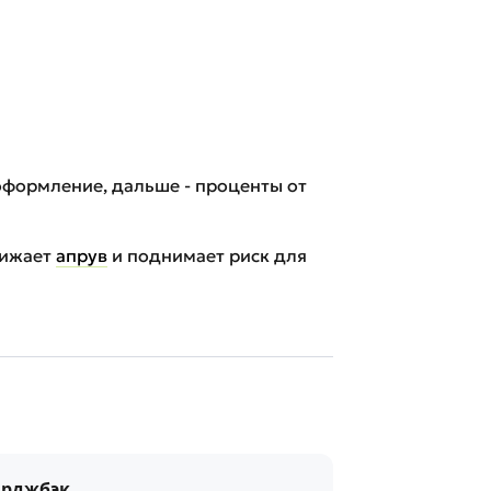
е оформление, дальше - проценты от
нижает
апрув
и поднимает риск для
арджбэк