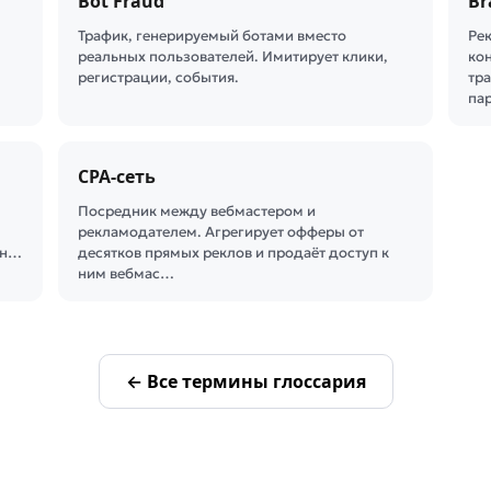
Bot Fraud
Br
Трафик, генерируемый ботами вместо
Ре
реальных пользователей. Имитирует клики,
ко
регистрации, события.
тр
па
CPA-сеть
Посредник между вебмастером и
рекламодателем. Агрегирует офферы от
тн…
десятков прямых реклов и продаёт доступ к
ним вебмас…
← Все термины глоссария