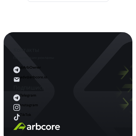
Контакты
По вопросам рекламы
@ArbOwner
adv@arbcore.io
Подпишись
Telegram
Instagram
TikTok