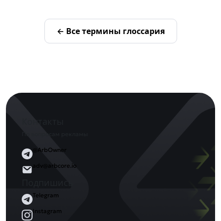
← Все термины глоссария
Контакты
По вопросам рекламы
@ArbOwner
adv@arbcore.io
Подпишись
Telegram
Instagram