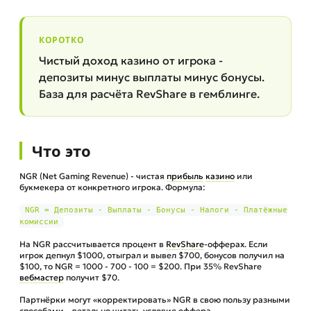
КОРОТКО
Чистый доход казино от игрока -
депозиты минус выплаты минус бонусы.
База для расчёта RevShare в гемблинге.
Что это
NGR (Net Gaming Revenue) - чистая
прибыль
казино
или
букмекера от конкретного игрока. Формула:
NGR = Депозиты - Выплаты - Бонусы - Налоги - Платёжные
комиссии
На NGR рассчитывается процент в
RevShare
-офферах. Если
игрок депнул $1000, отыграл и вывел $700, бонусов получил на
$100, то NGR = 1000 - 700 - 100 = $200. При 35% RevShare
вебмастер
получит $70.
Партнёрки могут «корректировать» NGR в свою пользу разными
способами - детально читать условия оффера.