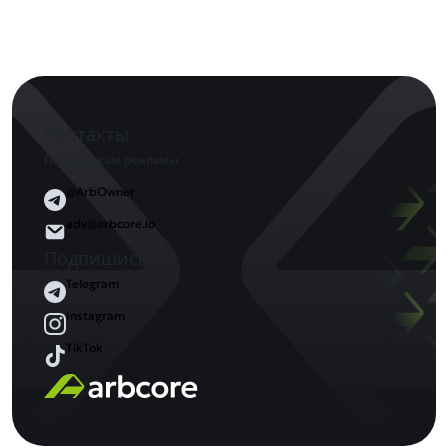
Контакты
По вопросам рекламы
@ArbOwner
adv@arbcore.io
Подпишись
Telegram
Instagram
TikTok