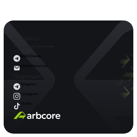
Контакты
По вопросам рекламы
@ArbOwner
adv@arbcore.io
Подпишись
Telegram
Instagram
TikTok