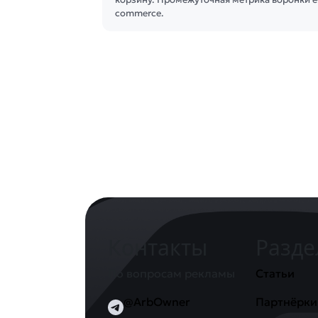
commerce.
Контакты
Разд
По вопросам рекламы
Статьи
@ArbOwner
Партнёрки