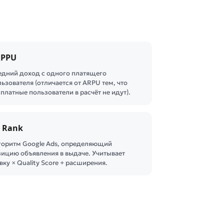
RPPU
едний доход с одного платящего
ьзователя (отличается от ARPU тем, что
платные пользователи в расчёт не идут).
 Rank
горитм Google Ads, определяющий
зицию объявления в выдаче. Учитывает
вку × Quality Score + расширения.