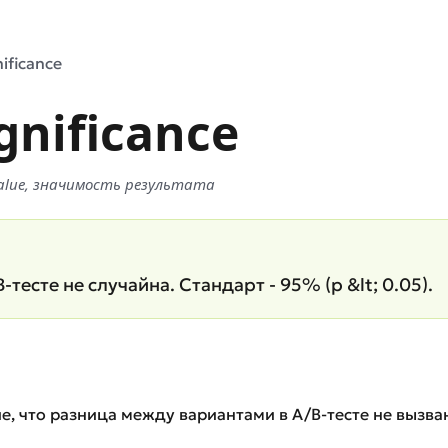
nificance
ignificance
alue, значимость результата
-тесте не случайна. Стандарт - 95% (p &lt; 0.05).
ение, что разница между вариантами в A/B-тесте не вызв