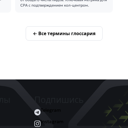
CPA с подтверждением кол-центром.
← Все термины глоссария
елы
Подпишись
Telegram
Instagram