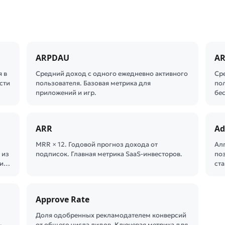
ARPDAU
A
я в
Средний доход с одного ежедневно активного
Ср
сти
пользователя. Базовая метрика для
пол
приложений и игр.
бес
ARR
Ad
MRR × 12. Годовой прогноз дохода от
Ал
 из
подписок. Главная метрика SaaS-инвесторов.
по
фи…
ста
Approve Rate
Доля одобренных рекламодателем конверсий
-
от общего числа лидов. Ключевая метрика для