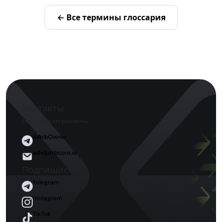
← Все термины глоссария
Контакты
По вопросам рекламы
@ArbOwner
adv@arbcore.io
Подпишись
Telegram
Instagram
TikTok