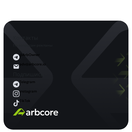
Контакты
По вопросам рекламы
@ArbOwner
adv@arbcore.io
Подпишись
Telegram
Instagram
TikTok