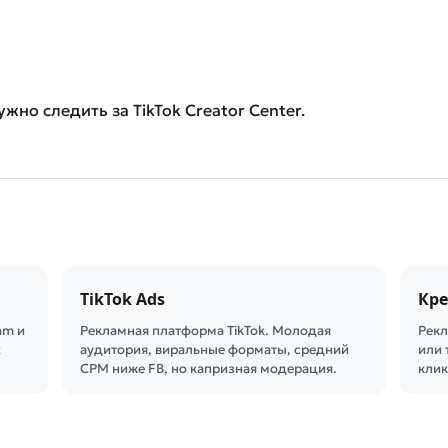
ужно следить за TikTok Creator Center.
TikTok Ads
Кр
am и
Рекламная платформа TikTok. Молодая
Рекл
х
аудитория, виральные форматы, средний
или 
CPM ниже FB, но капризная модерация.
клик