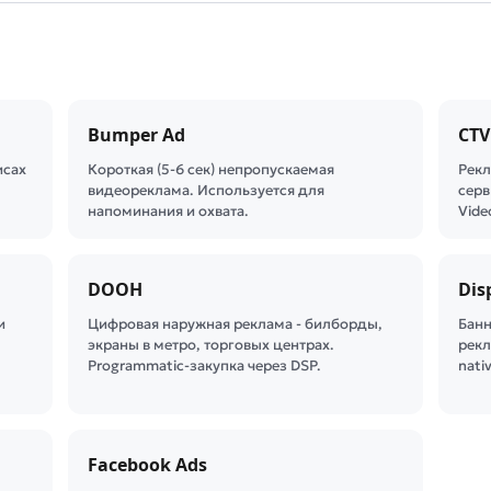
Bumper Ad
CTV
исах
Короткая (5-6 сек) непропускаемая
Рекл
видеореклама. Используется для
серв
напоминания и охвата.
Vide
DOOH
Dis
и
Цифровая наружная реклама - билборды,
Банн
экраны в метро, торговых центрах.
рекл
Programmatic-закупка через DSP.
nati
Facebook Ads