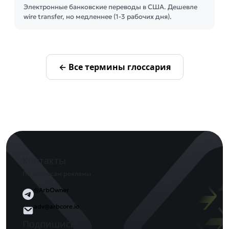
Электронные банковские переводы в США. Дешевле
wire transfer, но медленнее (1-3 рабочих дня).
← Все термины глоссария
Контакты
По вопросам рекламы
@ArbOwner
adv@arbcore.io
Подпишись