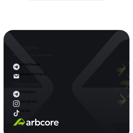
Контакты
По вопросам рекламы
@ArbOwner
adv@arbcore.io
Подпишись
Telegram
Instagram
TikTok