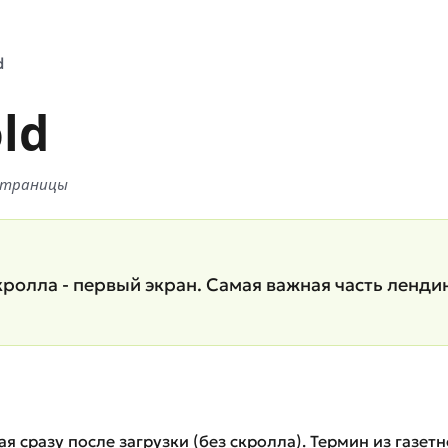
d
ld
х страницы
кролла - первый экран. Самая важная часть ленди
ая сразу после загрузки (без скролла). Термин из газетн