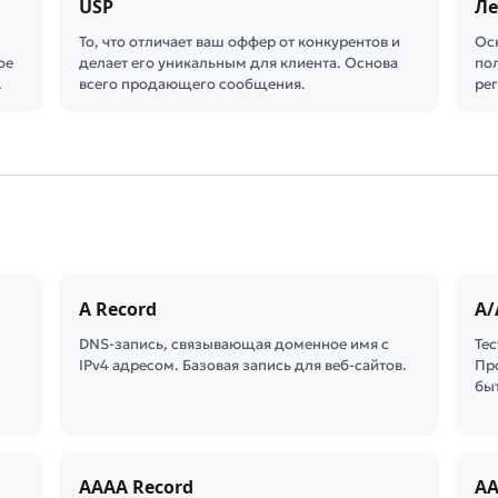
USP
Л
То, что отличает ваш оффер от конкурентов и
Ос
ое
делает его уникальным для клиента. Основа
по
…
всего продающего сообщения.
ре
A Record
A/
DNS-запись, связывающая доменное имя с
Те
IPv4 адресом. Базовая запись для веб-сайтов.
Пр
бы
AAAA Record
AA