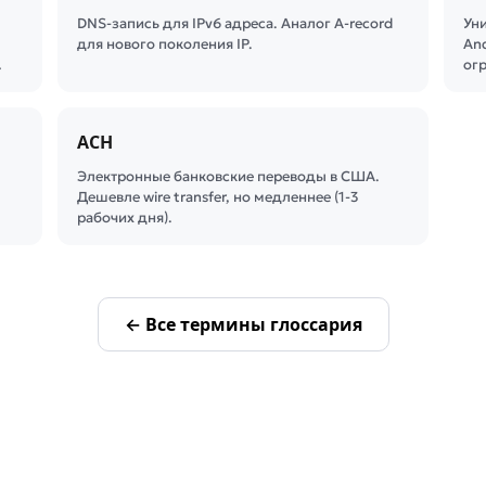
DNS-запись для IPv6 адреса. Аналог A-record
Ун
для нового поколения IP.
And
…
ог
ACH
Электронные банковские переводы в США.
Дешевле wire transfer, но медленнее (1-3
рабочих дня).
← Все термины глоссария