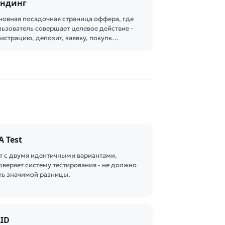
ендинг
новная посадочная страница оффера, где
льзователь совершает целевое действие -
гистрацию, депозит, заявку, покупк…
A Test
ст с двумя идентичными вариантами.
оверяет систему тестирования - не должно
ть значимой разницы.
ID