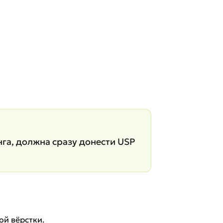
нга, должна сразу донести USP
ой вёрстки.