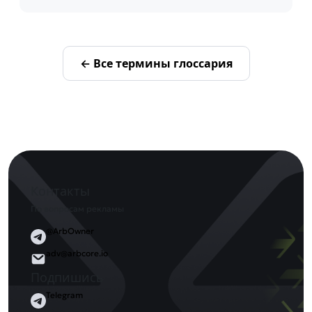
← Все термины глоссария
Контакты
По вопросам рекламы
@ArbOwner
adv@arbcore.io
Подпишись
Telegram