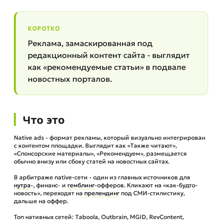
КОРОТКО
Реклама, замаскированная под
редакционный контент сайта - выглядит
как «рекомендуемые статьи» в подвале
новостных порталов.
Что это
Native ads - формат рекламы, который визуально интегрирован
с контентом площадки. Выглядит как «Также читают»,
«Спонсорские материалы», «Рекомендуем», размещается
обычно внизу или сбоку статей на новостных сайтах.
В арбитраже native-сети - один из главных источников для
нутра
-, финанс- и
гемблинг
-офферов. Кликают на «как-будто-
новость», переходят на
прелендинг
под СМИ-стилистику,
дальше на оффер.
Топ нативных сетей: Taboola, Outbrain, MGID, RevContent,