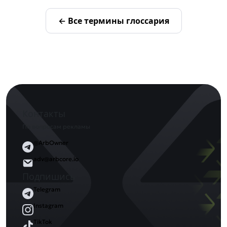
← Все термины глоссария
Контакты
По вопросам рекламы
@ArbOwner
adv@arbcore.io
Подпишись
Telegram
Instagram
TikTok