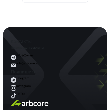
Контакты
По вопросам рекламы
@ArbOwner
adv@arbcore.io
Подпишись
Telegram
Instagram
TikTok