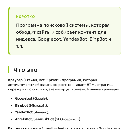
КОРОТКО
Программа поисковой системы, которая
обходит сайты и собирает контент для
индекса. Googlebot, YandexBot, BingBot и
т.п.
Что это
Краулер (Crawler, Bot, Spider) - программа, которая
автоматически обходит интернет, скачивает HTML страниц,
переходит по ссылкам, анализирует контент. Главные краулеры:
Googlebot
(Google).
Bingbot
(Microsoft).
YandexBot
(Яндекс).
AhrefsBot
,
SemrushBot
(SEO-сервисы).
Бюджет краулинга
(crawl budget) - сколько страниц Google готов