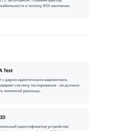
ст с заголовком. Главный фактор
икабельности и потому ROI кампании.
A Test
ст с двумя идентичными вариантами.
оверяет систему тестирования - не должно
ть значимой разницы.
ID
икальный идентификатор устройства