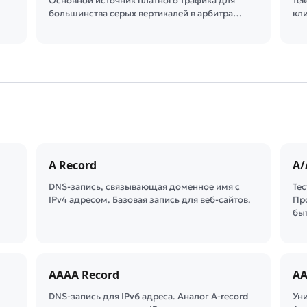
Основной источник платного трафика для
тек
большинства серых вертикалей в арбитра…
кл
A Record
A/
DNS-запись, связывающая доменное имя с
Те
IPv4 адресом. Базовая запись для веб-сайтов.
Пр
бы
AAAA Record
AA
DNS-запись для IPv6 адреса. Аналог A-record
Ун