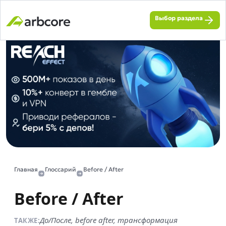
Выбор раздела
Главная
Глоссарий
Before / After
Before / After
До/После, before after, трансформация
ТАКЖЕ: