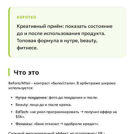
КОРОТКО
Креативный приём: показать состояние
до и после использования продукта.
Топовая формула в нутре, beauty,
фитнесе.
Что это
Before/After - контраст «было/стало». В арбитраже широко
используется:
Нутра
-
похудение
: фото до похудения и после.
Beauty: лицо до и после крема.
EdTech
: «не умел программировать → получил оффер на
$5k».
Финансы
: «банк отказал → одобрили кредит».
Сильный эмоциональный эффект, но осторожно с FB -