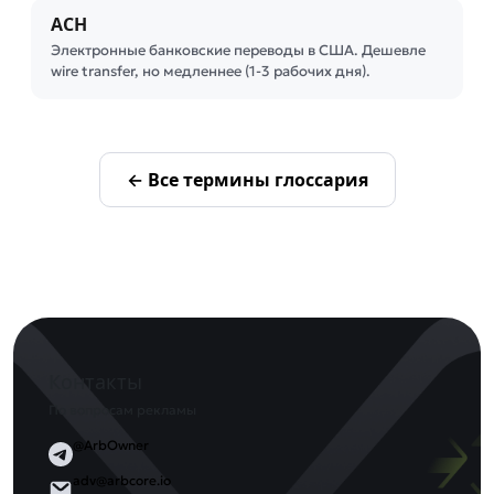
ACH
Электронные банковские переводы в США. Дешевле
wire transfer, но медленнее (1-3 рабочих дня).
← Все термины глоссария
Контакты
По вопросам рекламы
@ArbOwner
adv@arbcore.io