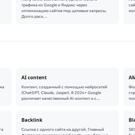
трафика из Google и Яндекс через
сай
оптимизацию сайтов под целевые запросы.
ко
Долго раск…
AI content
A
на
Контент, созданный с помощью нейросетей
Фо
(ChatGPT, Claude, Jasper). В 2024+ Google
ст
различает качественный AI-контент и с…
пос
Backlink
Bl
га
Ссылка с одного сайта на другой. Главный
SE