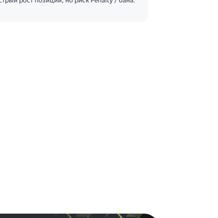
трый рост позиций, но риск Penalty / банa.