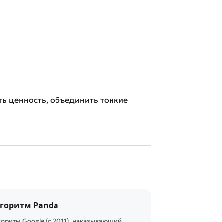
ить ценность, объединить тонкие
горитм Panda
горитм Google (с 2011), наказывающий