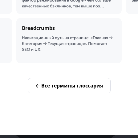
фактор ранжирования в Google - чем больше
Быс
качественных бэклинков, тем выше поз…
Breadcrumbs
Навигационный путь на странице: «Главная →
Категория → Текущая страница». Помогает
SEO и UX.
← Все термины глоссария