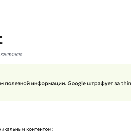
t
ло контента
 полезной информации. Google штрафует за thin c
уникальным контентом: