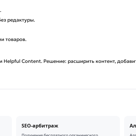
.
ез редактуры.
и товаров.
и Helpful Content. Решение: расширить контент, добав
SEO-арбитраж
Ал
Получение бесплатного органического
Ал