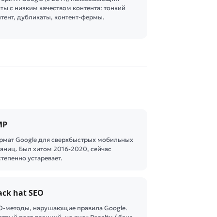
ты с низким качеством контента: тонкий
нтент, дубликаты, контент-фермы.
MP
рмат Google для сверхбыстрых мобильных
раниц. Был хитом 2016-2020, сейчас
тепенно устаревает.
ack hat SEO
O-методы, нарушающие правила Google.