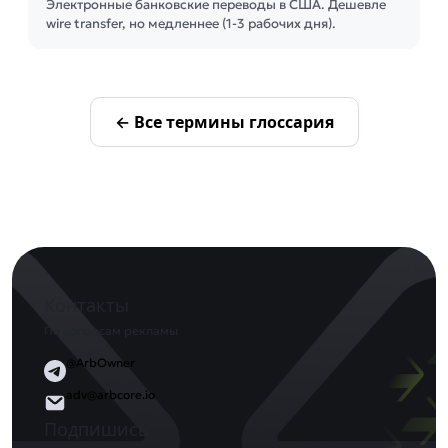
Электронные банковские переводы в США. Дешевле
wire transfer, но медленнее (1-3 рабочих дня).
← Все термины глоссария
Контакты
По вопросам рекламы
@ArbOwner
adv@arbcore.io
Подпишись