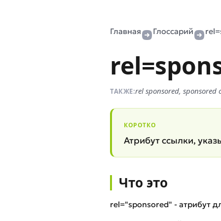
Главная
Глоссарий
rel
rel=spon
rel sponsored, sponsore
ТАКЖЕ:
КОРОТКО
Атрибут ссылки, указ
Что это
rel="sponsored" - атрибут 