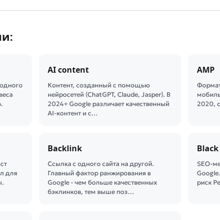
ии:
AI content
AMP
 одного
Контент, созданный с помощью
Формат
веса
нейросетей (ChatGPT, Claude, Jasper). В
мобиль
.
2024+ Google различает качественный
2020, 
AI-контент и с…
Backlink
Black
кст
Ссылка с одного сайта на другой.
SEO-ме
ал для
Главный фактор ранжирования в
Google
ы.
Google - чем больше качественных
риск Pe
бэклинков, тем выше поз…