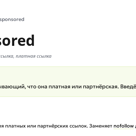
=sponsored
sored
d ссылка, платная ссылка
ывающий, что она платная или партнёрская. Введён
для платных или партнёрских ссылок. Заменяет
nofollow