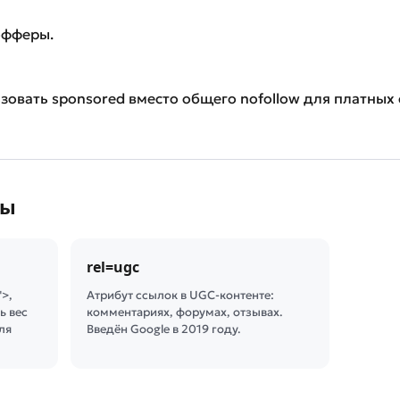
офферы.
зовать sponsored вместо общего nofollow для платных 
ны
rel=ugc
">,
Атрибут ссылок в UGC-контенте:
ь вес
комментариях, форумах, отзывах.
ля
Введён Google в 2019 году.