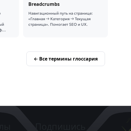
Breadcrumbs
е
Навигационный путь на странице:
«Главная → Категория → Текущая
ый
страница». Помогает SEO и UX.
аф…
← Все термины глоссария
елы
Подпишись