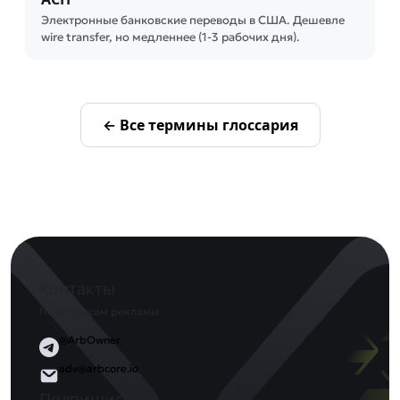
Электронные банковские переводы в США. Дешевле
wire transfer, но медленнее (1-3 рабочих дня).
← Все термины глоссария
Контакты
По вопросам рекламы
@ArbOwner
adv@arbcore.io
Подпишись