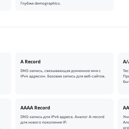
Глубже demographics.
A Record
A/
DNS-запись, связывающая доменное имя с
Те
IPv4 адресом. Базовая запись для веб-сайтов.
Пр
бы
AAAA Record
AA
DNS-запись для IPv6 адреса. Аналог A-record
Ун
для нового поколения IP.
And
…
ог