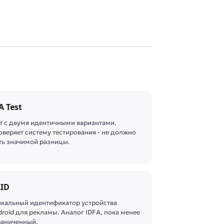
A Test
ст с двумя идентичными вариантами.
оверяет систему тестирования - не должно
ть значимой разницы.
ID
икальный идентификатор устройства
roid для рекламы. Аналог IDFA, пока менее
раниченный.