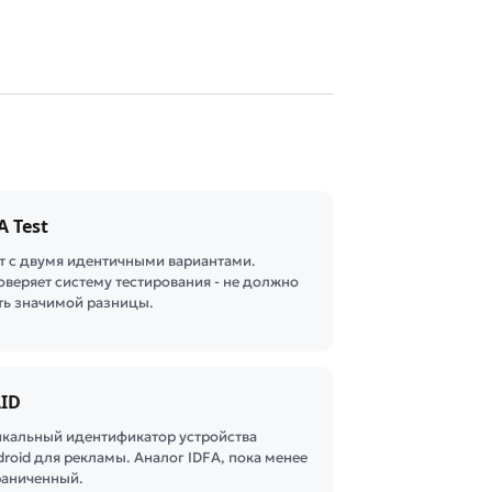
A Test
ст с двумя идентичными вариантами.
оверяет систему тестирования - не должно
ть значимой разницы.
ID
икальный идентификатор устройства
roid для рекламы. Аналог IDFA, пока менее
раниченный.