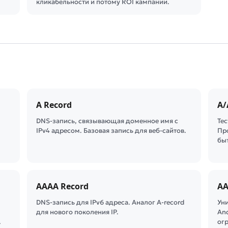
кликабельности и потому ROI кампании.
A Record
A/
DNS-запись, связывающая доменное имя с
Те
IPv4 адресом. Базовая запись для веб-сайтов.
Пр
бы
AAAA Record
AA
DNS-запись для IPv6 адреса. Аналог A-record
Ун
для нового поколения IP.
And
…
ог