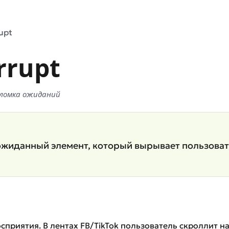
rupt
rrupt
, ломка ожиданий
еожиданный элемент, который вырывает пользовате
осприятия. В лентах FB/TikTok пользователь скроллит на