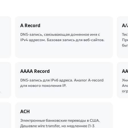
A Record
A/
DNS-запись, связывающая доменное имя с
Те
IPv4 адресом. Базовая запись для веб-сайтов.
Пр
бы
AAAA Record
AA
DNS-запись для IPv6 адреса. Аналог A-record
Ун
для нового поколения IP.
And
…
ог
ACH
Электронные банковские переводы в США.
Дешевле wire transfer, но медленнее (1-3