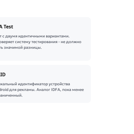
A Test
ст с двумя идентичными вариантами.
оверяет систему тестирования - не должно
ть значимой разницы.
ID
икальный идентификатор устройства
roid для рекламы. Аналог IDFA, пока менее
раниченный.