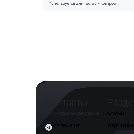
Используется для тестов и контроля.
Контакты
Разд
По вопросам рекламы
Статьи
@ArbOwner
Партнёрки