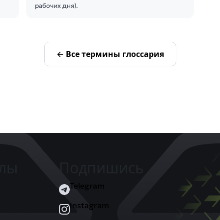
рабочих дня).
← Все термины глоссария
елы
Подпишись
Telegram
Instagram