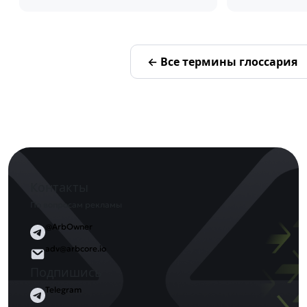
← Все термины глоссария
Контакты
По вопросам рекламы
@ArbOwner
adv@arbcore.io
Подпишись
Telegram