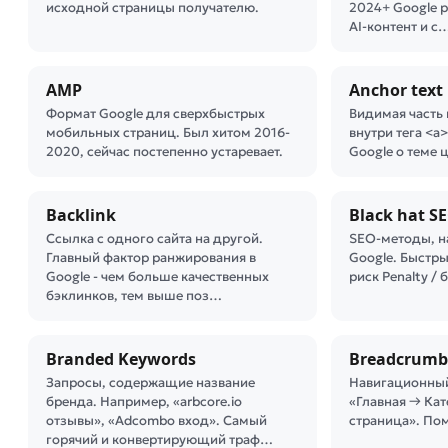
исходной страницы получателю.
2024+ Google 
AI-контент и с
AMP
Anchor text
Формат Google для сверхбыстрых
Видимая часть 
мобильных страниц. Был хитом 2016-
внутри тега <a
2020, сейчас постепенно устаревает.
Google о теме 
Backlink
Black hat S
Ссылка с одного сайта на другой.
SEO-методы, 
Главный фактор ранжирования в
Google. Быстры
Google - чем больше качественных
риск Penalty / 
бэклинков, тем выше поз…
Branded Keywords
Breadcrumb
Запросы, содержащие название
Навигационный
бренда. Например, «arbcore.io
«Главная → Ка
отзывы», «Adcombo вход». Самый
страница». Пом
горячий и конвертирующий траф…