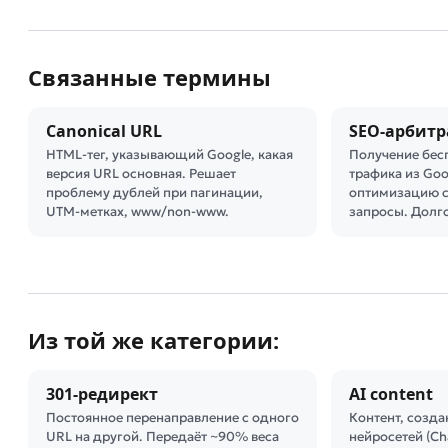
Связанные термины
Canonical URL
SEO-арбит
HTML-тег, указывающий Google, какая
Получение бес
версия URL основная. Решает
трафика из Goo
проблему дублей при пагинации,
оптимизацию с
UTM-метках, www/non-www.
запросы. Долг
Из той же категории:
301-редирект
AI content
Постоянное перенаправление с одного
Контент, созд
URL на другой. Передаёт ~90% веса
нейросетей (Cha