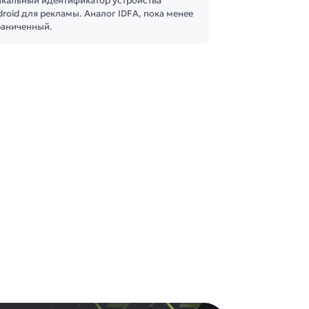
икальный идентификатор устройства
roid для рекламы. Аналог IDFA, пока менее
раниченный.