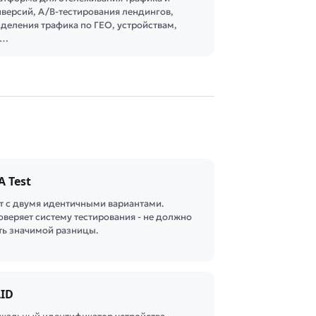
нверсий, A/B-тестирования лендингов,
зделения трафика по ГЕО, устройствам,
т…
A Test
ст с двумя идентичными вариантами.
оверяет систему тестирования - не должно
ть значимой разницы.
ID