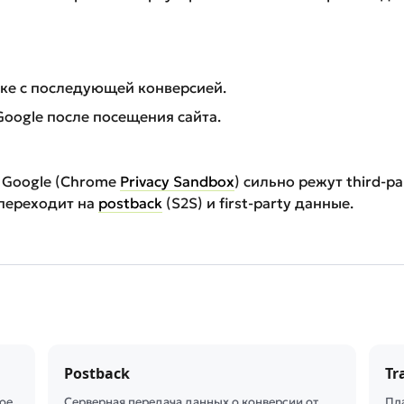
лке с последующей конверсией.
Google после посещения сайта.
 и Google (Chrome
Privacy Sandbox
) сильно режут third-p
 переходит на
postback
(S2S) и first-party данные.
Postback
Tr
ое
Серверная передача данных о конверсии от
Пл