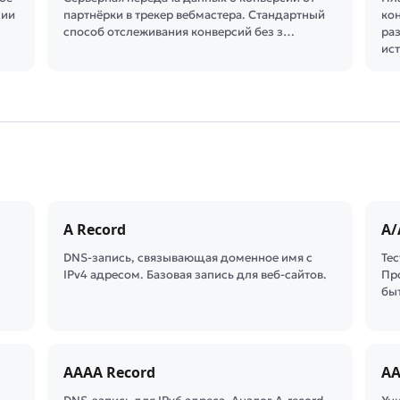
сии
партнёрки в трекер вебмастера. Стандартный
ко
способ отслеживания конверсий без з…
ра
ис
A Record
A/
DNS-запись, связывающая доменное имя с
Те
IPv4 адресом. Базовая запись для веб-сайтов.
Пр
бы
AAAA Record
AA