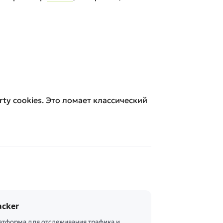
arty cookies. Это ломает классический
acker
атформа для отслеживания трафика и