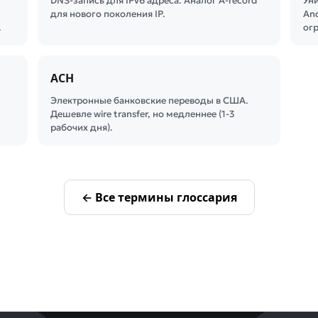
DNS-запись для IPv6 адреса. Аналог A-record
Ун
для нового поколения IP.
And
…
ог
ACH
Электронные банковские переводы в США.
Дешевле wire transfer, но медленнее (1-3
рабочих дня).
← Все термины глоссария