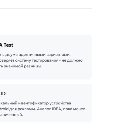
A Test
ст с двумя идентичными вариантами.
оверяет систему тестирования - не должно
ть значимой разницы.
ID
икальный идентификатор устройства
roid для рекламы. Аналог IDFA, пока менее
раниченный.