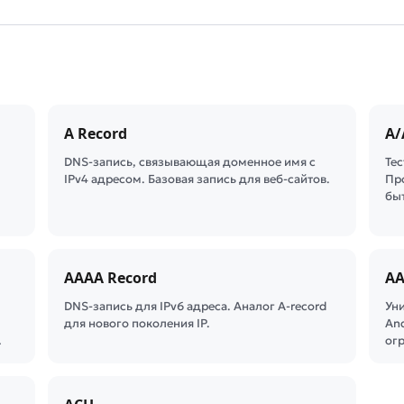
A Record
A/
DNS-запись, связывающая доменное имя с
Те
IPv4 адресом. Базовая запись для веб-сайтов.
Пр
бы
AAAA Record
AA
DNS-запись для IPv6 адреса. Аналог A-record
Ун
для нового поколения IP.
And
…
ог