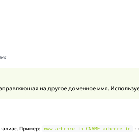
ена
аправляющая на другое доменное имя. Использу
ь-алиас. Пример:
- 
www.arbcore.io CNAME arbcore.io