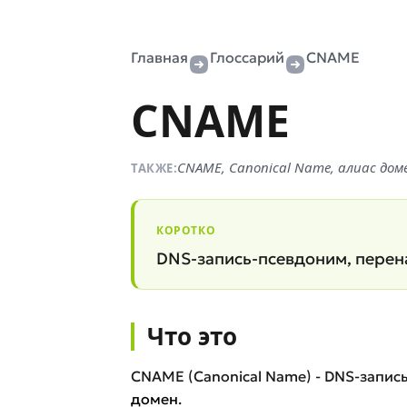
Главная
Глоссарий
CNAME
CNAME
CNAME, Canonical Name, алиас дом
ТАКЖЕ:
КОРОТКО
DNS-запись-псевдоним, перен
Что это
CNAME (Canonical Name) - DNS-запис
домен
.