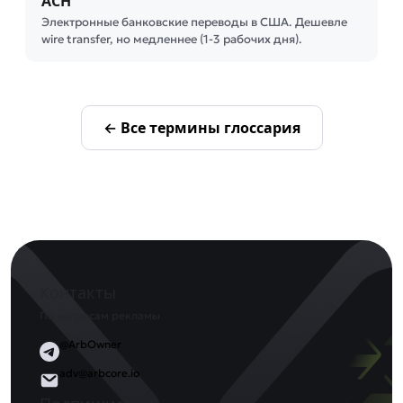
ACH
Электронные банковские переводы в США. Дешевле
wire transfer, но медленнее (1-3 рабочих дня).
← Все термины глоссария
Контакты
По вопросам рекламы
@ArbOwner
adv@arbcore.io