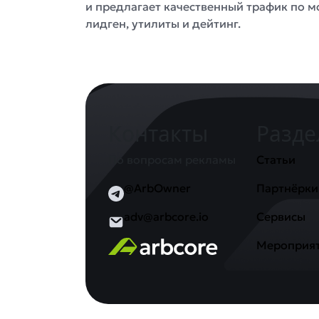
и предлагает качественный трафик по м
лидген, утилиты и дейтинг.
Контакты
Разд
По вопросам рекламы
Статьи
@ArbOwner
Партнёрки
adv@arbcore.io
Сервисы
Мероприя