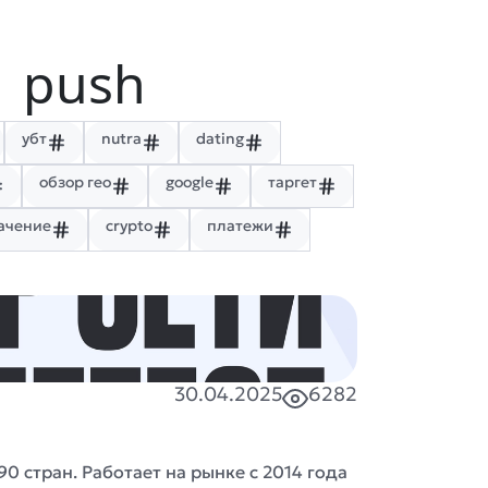
| push
убт
nutra
dating
обзор гео
google
таргет
ачение
crypto
платежи
30.04.2025
6282
90 стран. Работает на рынке с 2014 года