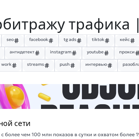
рбитражу трафика 
seo
facebook
tg ads
tiktok
кейс
антидетект
instagram
youtube
прокси
work
streams
push
интервью
разобл
ной сети
 с более чем 100 млн показов в сутки и охватом более 1