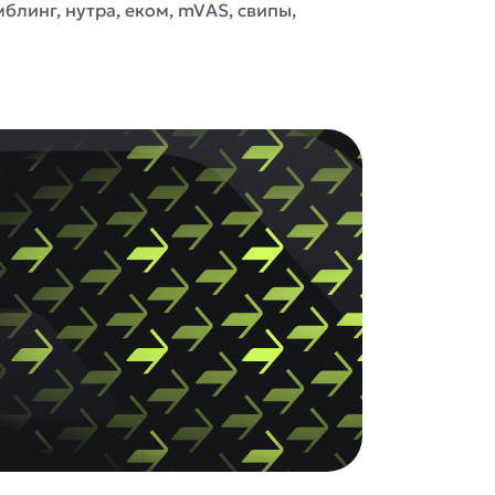
линг, нутра, еком, mVAS, свипы,