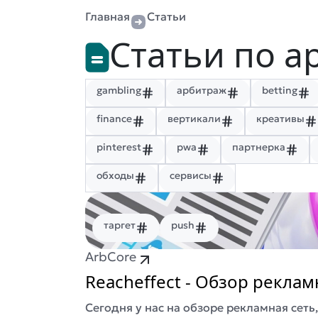
Главная
Статьи
Статьи по а
gambling
арбитраж
betting
finance
вертикали
креативы
pinterest
pwa
партнерка
обходы
сервисы
таргет
push
ArbCore
Reacheffect - Обзор реклам
Сегодня у нас на обзоре рекламная сеть,