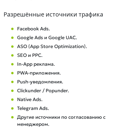
Разрешённые источники трафика
Facebook Ads.
Google Ads и Google UAC.
ASO (App Store Optimization).
SEO и PPC.
In-App реклама.
PWA-приложения.
Push-уведомления.
Clickunder / Popunder.
Native Ads.
Telegram Ads.
Другие источники по согласованию с
менеджером.