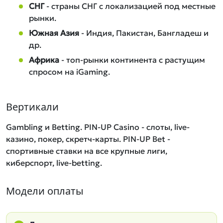
СНГ
- страны СНГ с локализацией под местные
рынки.
Южная Азия
- Индия, Пакистан, Бангладеш и
др.
Африка
- топ-рынки континента с растущим
спросом на iGaming.
Вертикали
Gambling и Betting. PIN-UP Casino - слоты, live-
казино, покер, скретч-карты. PIN-UP Bet -
спортивные ставки на все крупные лиги,
киберспорт, live-betting.
Модели оплаты