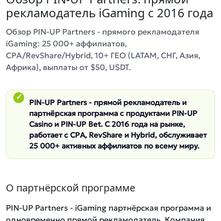
рекламодатель iGaming с 2016 года
Обзор PIN-UP Partners - прямого рекламодателя
iGaming: 25 000+ аффилиатов,
CPA/RevShare/Hybrid, 10+ ГЕО (LATAM, СНГ, Азия,
Африка), выплаты от $50, USDT.
PIN-UP Partners - прямой рекламодатель и
партнёрская программа с продуктами PIN-UP
Casino и PIN-UP Bet. С 2016 года на рынке,
работает с CPA, RevShare и Hybrid, обслуживает
25 000+ активных аффилиатов по всему миру.
О партнёрской программе
PIN-UP Partners - iGaming партнёрская программа и
одновременно прямой рекламодатель. Компания